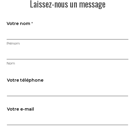
Laissez-nous un message
Votre nom
*
Prénom
Nom
V
Votre téléphone
o
u
s
r
Votre e-mail
e
c
o