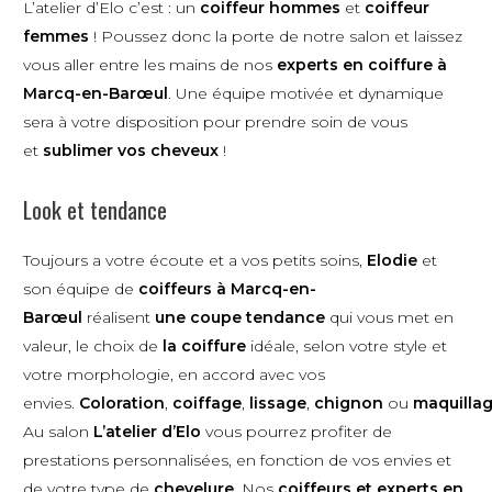
L’atelier d’Elo c’est : un
coiffeur hommes
et
coiffeur
femmes
! Poussez donc la porte de notre salon et laissez
vous aller entre les mains de nos
experts en coiffure à
Marcq-en-Barœul
. Une équipe motivée et dynamique
sera à votre disposition pour prendre soin de vous
et
sublimer vos cheveux
!
Look et tendance
Toujours a votre écoute et a vos petits soins,
Elodie
et
son équipe de
coiffeurs à Marcq-en-
Barœul
réalisent
une coupe tendance
qui vous met en
valeur, le choix de
la coiffure
idéale, selon votre style et
votre morphologie, en accord avec vos
envies.
Coloration
,
coiffage
,
lissage
,
chignon
ou
maquilla
Au salon
L’atelier d’Elo
vous pourrez profiter de
prestations personnalisées, en fonction de vos envies et
de votre type de
chevelure
. Nos
coiffeurs et experts en